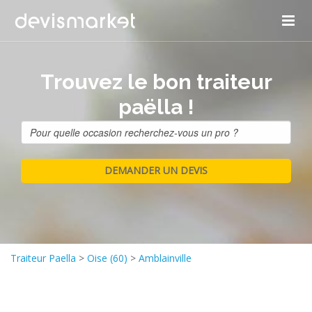
Trouvez le bon traiteur
paëlla !
Traiteur Paella
>
Oise (60)
>
Amblainville