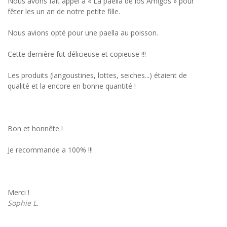
Nous avons fait appel à « La paella de los Amigos » pour
fêter les un an de notre petite fille.
Nous avions opté pour une paella au poisson.
Cette dernière fut délicieuse et copieuse !!!
Les produits (langoustines, lottes, seiches...) étaient de
qualité et la encore en bonne quantité !
Bon et honnête !
Je recommande a 100% !!!
Merci !
Sophie L.