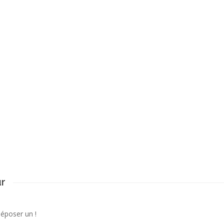
ur
déposer un !