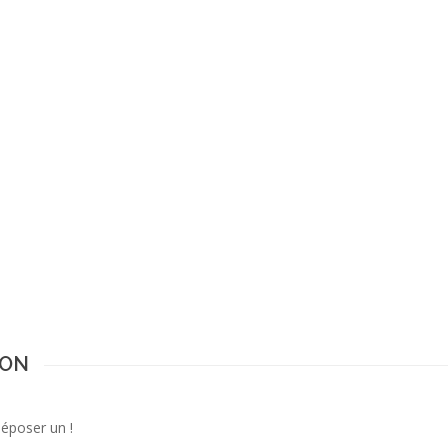
JON
déposer un !