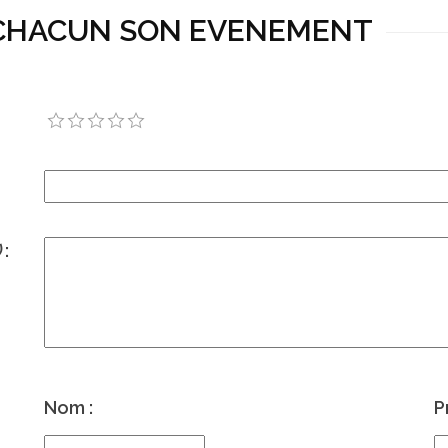
 A CHACUN SON EVENEMENT
)
:
Nom :
P